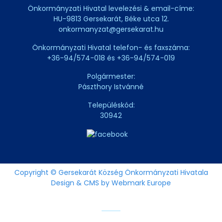
Önkormányzati Hivatal levelezési & email-címe:
HU-9813 Gersekarát, Béke utca 12.
onkormanyzat@gersekarat.hu
Önkormányzati Hivatal telefon- és faxszáma:
+36-94/574-018 és +36-94/574-019
Polgármester:
Pászthory Istvánné
Településkód:
30942
Copyright © Gersekarát Község Önkormányzati Hivatala
Design & CMS by Webmark Europe