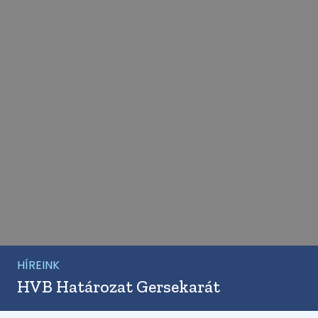
HÍREINK
HVB Határozat Gersekarát